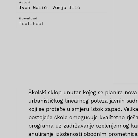
Autori
Ivan Galić, Vanja Ilić
Download
factsheet
Školski sklop unutar kojeg se planira nova
urbanističkog linearnog poteza javnih sad
koji se proteže u smjeru istok zapad. Velik
postojeće škole omogućuje kvalitetno rje
programa uz zadržavanje ozelenjennog kar
anuliranje izloženosti obodnim prometnic