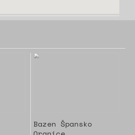
Bazen Špansko
Oranice