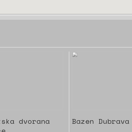
tska dvorana
Bazen Dubrava
ce