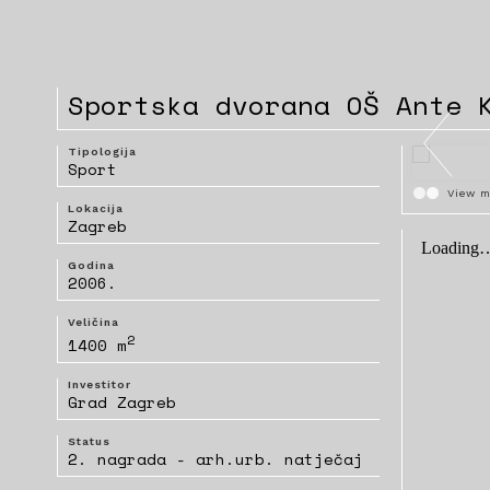
Sportska dvorana OŠ Ante 
Tipologija
Sport
View m
Lokacija
Zagreb
Godina
2006.
Veličina
2
1400 m
Investitor
Grad Zagreb
Status
2. nagrada - arh.urb. natječaj