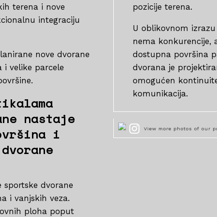
kih terena i nove
pozicije terena.
cionalnu integraciju
U oblikovnom izrazu 
nema konkurencije, a 
planirane nove dvorane
dostupna površina pa
i velike parcele
dvorana je projektira
ovršine.
omogućen kontinuitet
komunikacija.
tikalama
ane nastaje
ovršina i
View more photos of our p
 dvorane
e sportske dvorane
 i vanjskih veza.
ovnih ploha poput