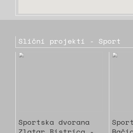
Slični projekti - Sport
Sportska dvorana
Spor
Zlatar Bistrica -
Rači