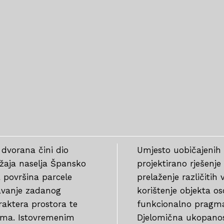
 dvorana čini dio
Umjesto uobičajenih 
ržaja naselja Špansko
projektirano rješenj
a površina parcele
prelaženje različiti
šavanje zadanog
korištenje objekta 
aktera prostora te
funkcionalno pragmat
ama. Istovremenim
Djelomična ukopanos