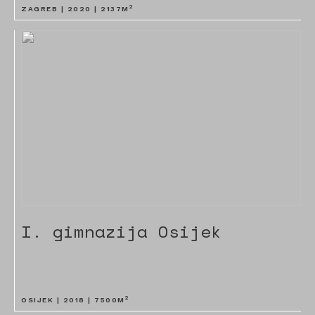
2
ZAGREB |
2020
|
2137
M
I. gimnazija Osijek
2
OSIJEK |
2018
|
7500
M