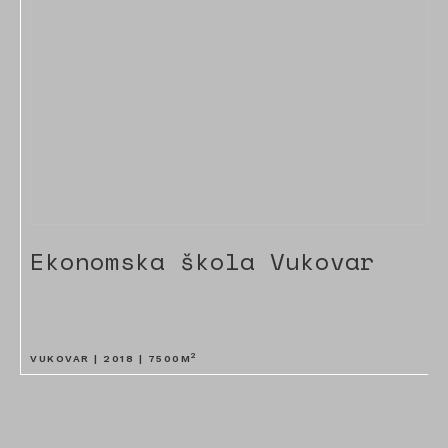
Ekonomska škola Vukovar
2
VUKOVAR |
2018
|
7500
M