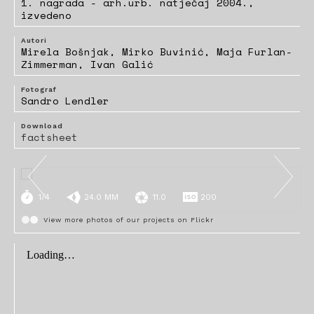
1. nagrada - arh.urb. natječaj 2004.,
izvedeno
Autori
Mirela Bošnjak, Mirko Buvinić, Maja Furlan-
Zimmerman, Ivan Galić
Fotograf
Sandro Lendler
Download
factsheet
1/4
24.0 MM
11.0
200
View more photos of our projects on Flickr