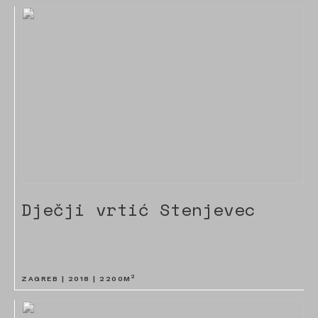
Dječji vrtić Stenjevec
2
ZAGREB |
2018
|
2200
M