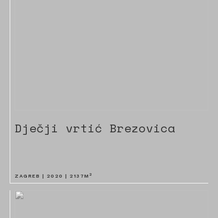
Dječji vrtić Brezovica
2
ZAGREB |
2020
|
2137
M