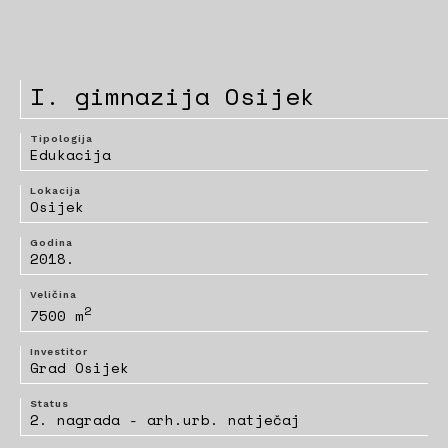
I. gimnazija Osijek
Tipologija
Edukacija
Lokacija
Osijek
Godina
2018.
Veličina
2
7500 m
Investitor
Grad Osijek
Status
2. nagrada - arh.urb. natječaj