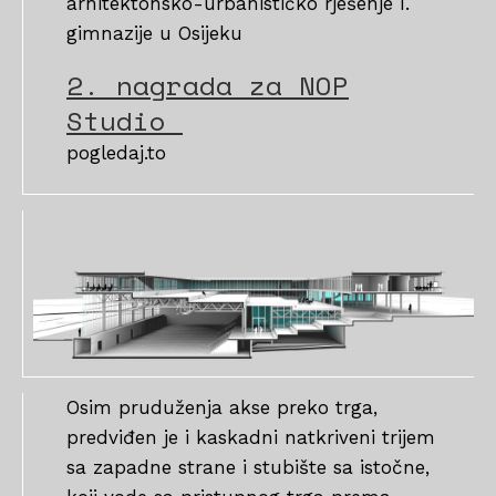
arhitektonsko-urbanističko rješenje I.
gimnazije u Osijeku
2. nagrada za NOP
Studio
pogledaj.to
Osim pruduženja akse preko trga,
predviđen je i kaskadni natkriveni trijem
sa zapadne strane i stubište sa istočne,