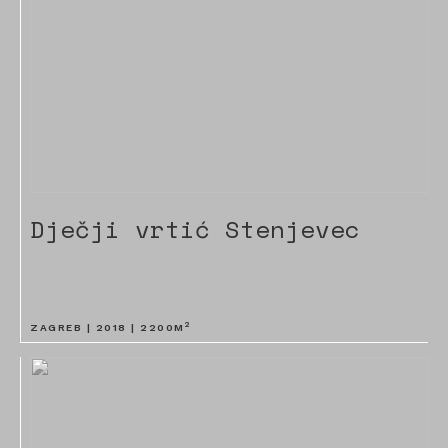
Dječji vrtić Stenjevec
2
ZAGREB |
2018
|
2200
M