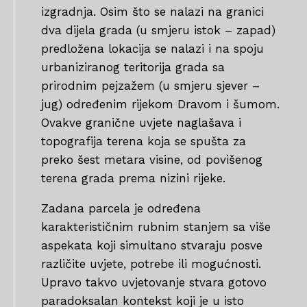
izgradnja. Osim što se nalazi na granici
dva dijela grada (u smjeru istok – zapad)
predložena lokacija se nalazi i na spoju
urbaniziranog teritorija grada sa
prirodnim pejzažem (u smjeru sjever –
jug) određenim rijekom Dravom i šumom.
Ovakve granične uvjete naglašava i
topografija terena koja se spušta za
preko šest metara visine, od povišenog
terena grada prema nizini rijeke.
Zadana parcela je određena
karakterističnim rubnim stanjem sa više
aspekata koji simultano stvaraju posve
različite uvjete, potrebe ili mogućnosti.
Upravo takvo uvjetovanje stvara gotovo
paradoksalan kontekst koji je u isto