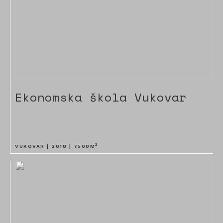
Ekonomska škola Vukovar
2
VUKOVAR |
2018
|
7500
M