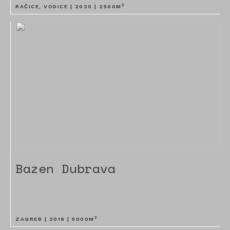
2
RAČICE, VODICE |
2020
|
2500
M
Bazen Dubrava
2
ZAGREB |
2019
|
5000
M