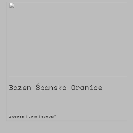
Bazen Špansko Oranice
2
ZAGREB |
2018
|
5300
M