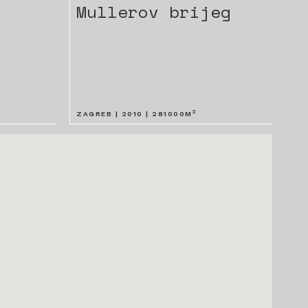
Mullerov brijeg
2
ZAGREB |
2010
|
281000
M