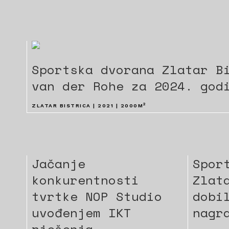
Sportska dvorana Zlatar B
van der Rohe za 2024. god
2
ZLATAR BISTRICA | 2021 | 2000M
Jačanje
Spor
konkurentnosti
Zlat
tvrtke NOP Studio
dobi
uvođenjem IKT
nagr