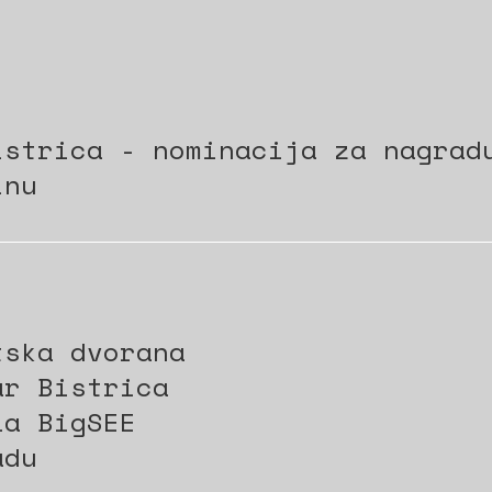
istrica - nominacija za nagrad
inu
tska dvorana
ar Bistrica
la BigSEE
adu