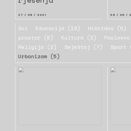
rješenja
27 / 08 / 2021
09 / 08 / 
Svi
Edukacija (19)
Hibridno (8)
prostor (6)
Kultura (2)
Poslovno
Religija (2)
Smještaj (7)
Sport 
Urbanizam (5)