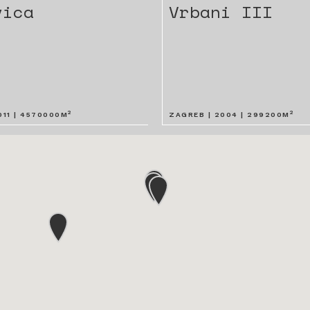
vica
Vrbani III
2
2
011
|
4570000
M
ZAGREB |
2004
|
299200
M