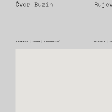
Čvor Buzin
Ruje
2
ZAGREB |
2004
|
690000
M
RIJEKA |
2