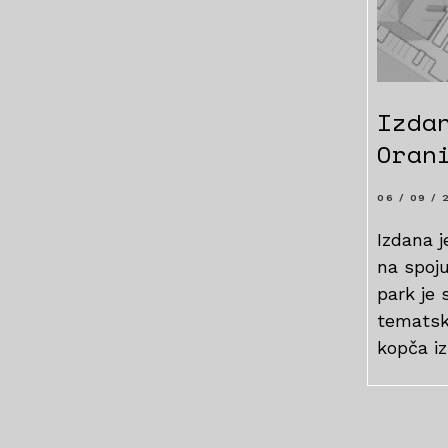
Izda
Oran
06 / 09 / 
Izdana j
na spoju
park je 
tematski
kopča i