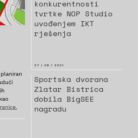
konkurentnosti
tvrtke NOP Studio
uvođenjem IKT
rješenja
27 / 08 / 2021
 planiran
Sportska dvorana
udući
Zlatar Bistrica
ih
dobila BigSEE
 kao
nagradu
ranice.