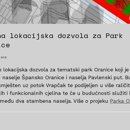
na lokacijska dozvola za Park
ice
2015
e lokacijska dozvola za tematski park Oranice koji je
 naselje Špansko Oranice i naselja Pavlenski put. B
smješten uz potok Vrapčak te podijeljen u više raličit
h i funkcionalnih cjelina te će u budućnosti služiti
zmeđu dva stambena naselja. Više o projeku
Parka O