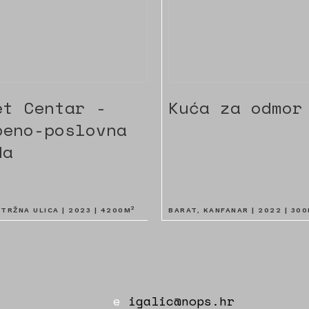
et Centar -
Kuća za odmor
beno-poslovna
da
2
 TRŽNA ULICA |
2023
|
4200
M
BARAT, KANFANAR |
2022
|
300
e
igalic@nops.hr