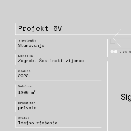
Projekt 6V
Tipologija
Stanovanje
View m
Lokacija
Zagreb, Šestinski vijenac
Godina
2022.
Veličina
2
1200 m
Investitor
private
Status
Idejno rješenje