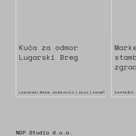
Kuća za odmor
Mark
Lugarski Breg
stam
zgra
2
LUGARSKI BREG, DUBRAVICA |
2023
|
300
M
ZAPREŠIĆ,
NOP Studio d.o.o.