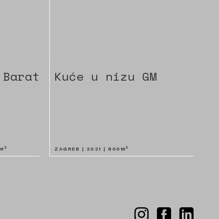
 Barat
Kuće u nizu GM
2
2
M
ZAGREB |
2021
|
800
M